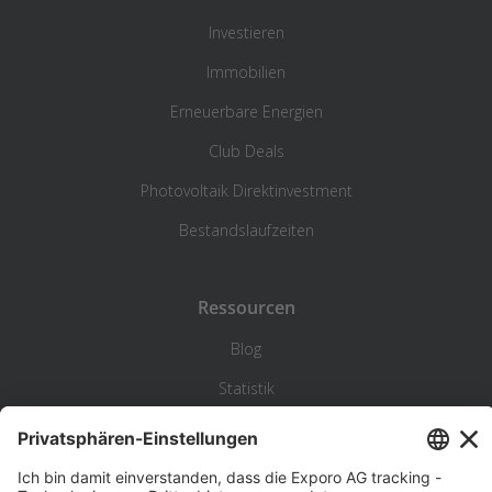
Investieren
Immobilien
Erneuerbare Energien
Club Deals
Photovoltaik Direktinvestment
Bestandslaufzeiten
Ressourcen
Blog
Statistik
Wiki
Standortanalyse