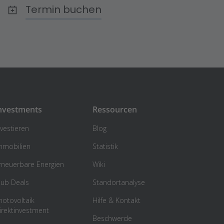
Termin buchen
nvestments
Ressourcen
nvestieren
Blog
mmobilien
Statistik
rneuerbare Energien
Wiki
lub Deals
Standortanalyse
hotovoltaik
Hilfe & Kontakt
irektinvestment
Beschwerde