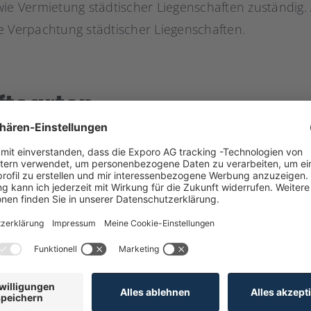
wie Vermietung städtischer Liegenschaften zuständi
e Verpachtung städtischer Liegenschaften.
ftsarten
ich in drei Oberkategorien unterteilen, welche sich 
n lassen:
 mit unternehmerischen Nutzen
n
de