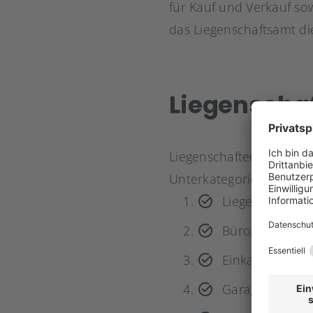
für Kauf und Verkauf so
das Liegenschaftsamt di
Liegenscha
Liegenschaften lassen s
Unterkategorien aufteile
Liegenschaften
Bürogebäude
Einkaufszentre
Garagengebäu