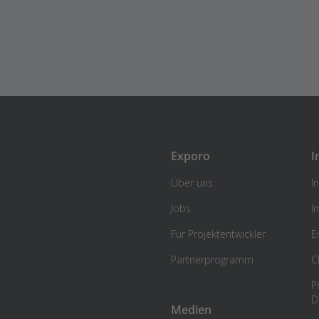
Exporo
I
Über uns
I
Jobs
I
Für Projektentwickler
E
Partnerprogramm
C
P
D
Medien