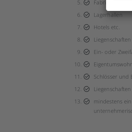
Fabriken
Lagerhallen
Hotels etc.
Liegenschaften
Ein- oder Zwei
Eigentumswoh
Schlösser und 
Liegenschaften
mindestens ein
unternehmeris