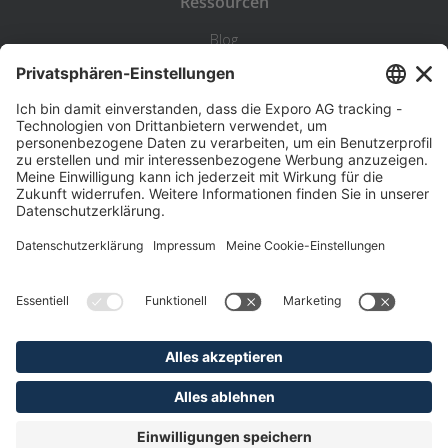
Ressourcen
Blog
Statistik
Wiki
Standortanalyse
Hilfe & Kontakt
Beschwerde
©
Exporo AG 2026
AGB
Datenschutz
Disclaimer
Impressum
Pflichtangaben