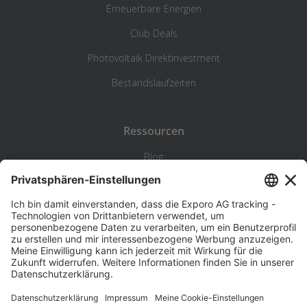
Erneuerbare Energien
Club Deals
Photovoltaik Direktinvestment
Bestandslaufzeiten
Ressourcen
Blog
Statistik
Wiki
Standortanalyse
Hilfe & Kontakt
Beschwerde