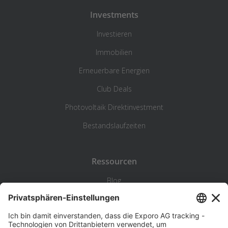
Investments
Investieren
Immobilien
Erneuerbare Energien
Club Deals
Photovoltaik Direktinvestment
Bestandslaufzeiten
Ressourcen
Blog
Statistik
Wiki