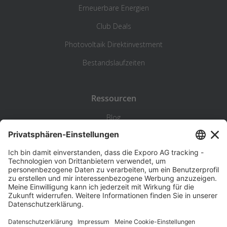
Erneuerbare Energien
Club Deals
Photovoltaik Direktinvestment
Bestandslaufzeiten
Ressourcen
Blog
Statistik
Wiki
Standortanalyse
Hilfe & Kontakt
Beschwerde