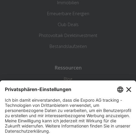
Immobilien
Erneuerbare Energien
Club Deals
Photovoltaik Direktinvestment
Bestandslaufzeiten
Ressourcen
Blog
Statistik
Wiki
Standortanalyse
Hilfe & Kontakt
Beschwerde